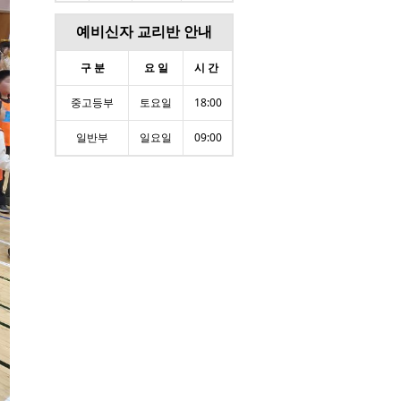
예비신자 교리반 안내
구 분
요 일
시 간
중고등부
토요일
18:00
일반부
일요일
09:00