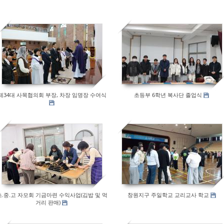
72
151
제34대 사목협의회 부장, 차장 임명장 수여식
초등부 6학년 복사단 졸업식
124
111
초.중.고 자모회 기금마련 수익사업(김밥 및 먹
창원지구 주일학교 교리교사 학교
거리 판매)