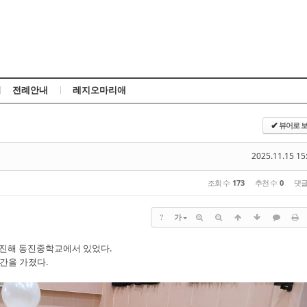
Skip to content
전례안내
레지오마리애
뷰어로 
✔
2025.11.15 15
조회 수
173
추천 수
0
댓
?
가
) 진해 동진중학교에서 있었다.
간을 가졌다.