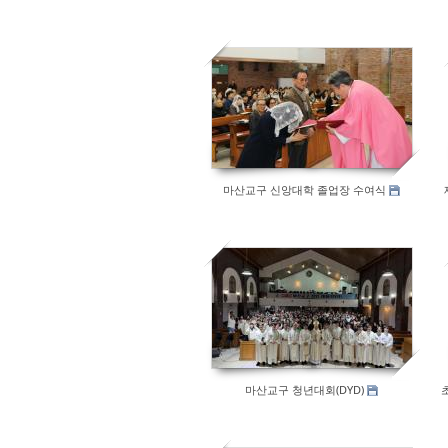
133
마산교구 신앙대학 졸업장 수여식
157
마산교구 청년대회(DYD)