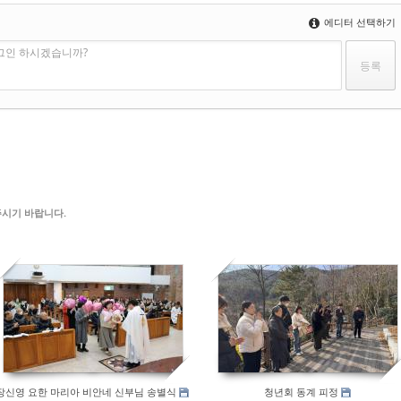
에디터 선택하기
로그인 하시겠습니까?
려주시기 바랍니다.
103
126
장신영 요한 마리아 비안네 신부님 송별식
청년회 동계 피정