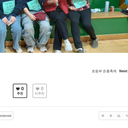
초등부 은총축제
Nex
0
0
추천
비추천
interest