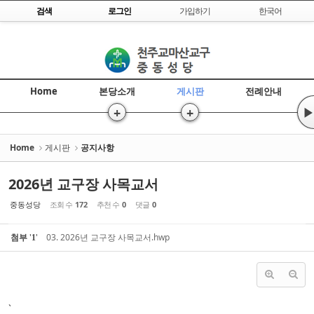
Skip to content
검색
로그인
가입하기
한국어
Sketchbook5, 스케치북5
Home
본당소개
게시판
전례안내
+
+
▶
Sketchbook5, 스케치북5
Home
게시판
공지사항
2026년 교구장 사목교서
중동성당
조회 수
172
추천 수
0
댓글
0
첨부
'
'
03. 2026년 교구장 사목교서.hwp
1
`